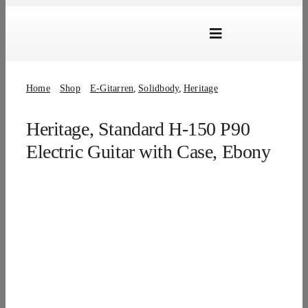
Skip
to
Toggle
content
Navigation
Marken
Home
Shop
E-Gitarren
Solidbody
Heritage
Produkte
Heritage, Standard H-150 P90
Händlersuche
Electric Guitar with Case, Ebony
Über Uns
B2B Login