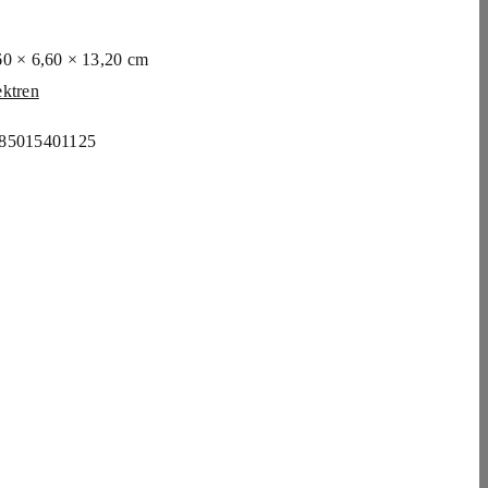
60 × 6,60 × 13,20 cm
ektren
85015401125