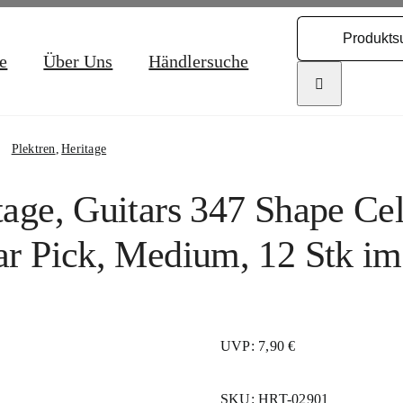
Search
for:
e
Über Uns
Händlersuche
Plektren
Heritage
tage, Guitars 347 Shape Cel
ar Pick, Medium, 12 Stk im
UVP: 7,90 €
SKU:
HRT-02901