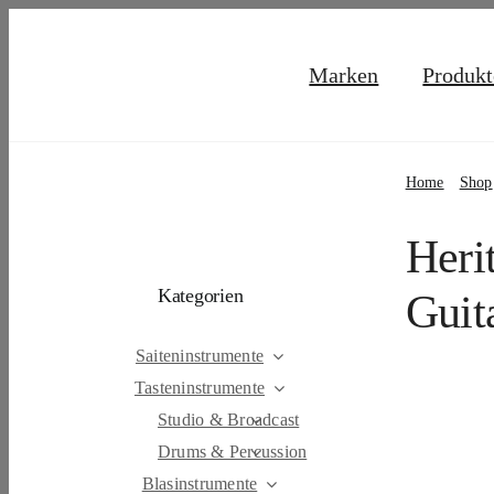
Skip
to
Marken
Produkt
content
Home
Shop
Heri
Kategorien
Guit
Saiteninstrumente
Tasteninstrumente
Studio & Broadcast
Drums & Percussion
Blasinstrumente