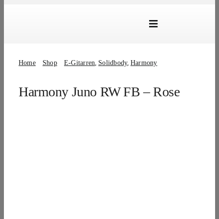
Skip
to
Toggle
content
Navigation
Marken
Home
Shop
E-Gitarren
Solidbody
Harmony
Produkte
Harmony Juno RW FB – Rose
Händlersuche
Über Uns
B2B Login