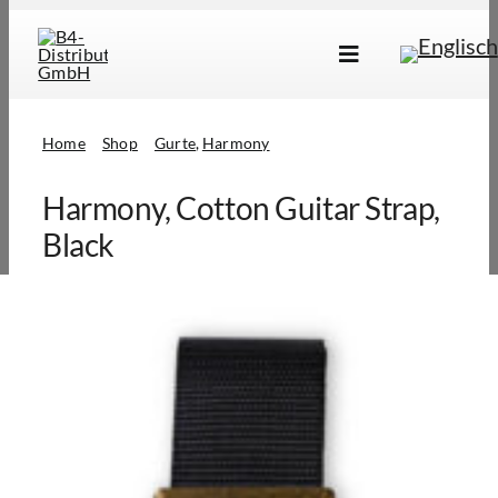
Skip
to
Toggle
content
Navigation
Marken
Home
Shop
Gurte
Harmony
Produkte
Harmony, Cotton Guitar Strap,
Händlersuche
Black
Über Uns
B2B Login