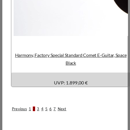
Harmony, Factory Special Standard Comet E-Guitar, Space
Black
UVP: 1.899,00 €
Previous
1
2
3
4
5
6
7
Next