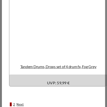
Tandem Drums, Drops set of 4 drum fx, Fog Grey
UVP: 59,99 €
1
2
Next