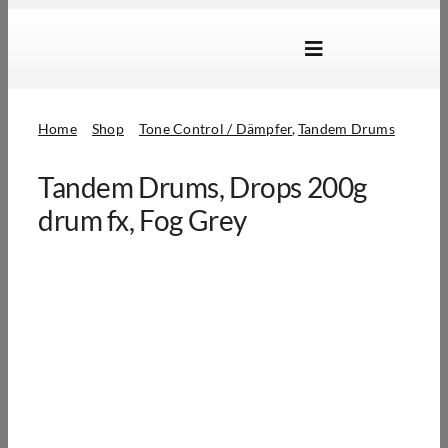
Skip
to
Toggle
content
Navigation
Marken
Home
Shop
Tone Control / Dämpfer
Tandem Drums
Produkte
Tandem Drums, Drops 200g
Händlersuche
drum fx, Fog Grey
Über Uns
B2B Login