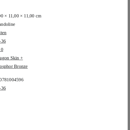
00 × 11,00 × 11,00 cm
ndoline
iten
-36
10
agon Skin +
osphor Bronze
0781004596
-36