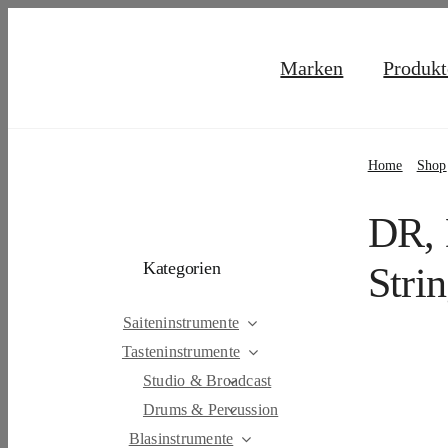
Skip
to
Marken
Produkt
content
Home
Shop
DR,
Kategorien
Stri
Saiteninstrumente
Tasteninstrumente
Studio & Broadcast
Drums & Percussion
Blasinstrumente