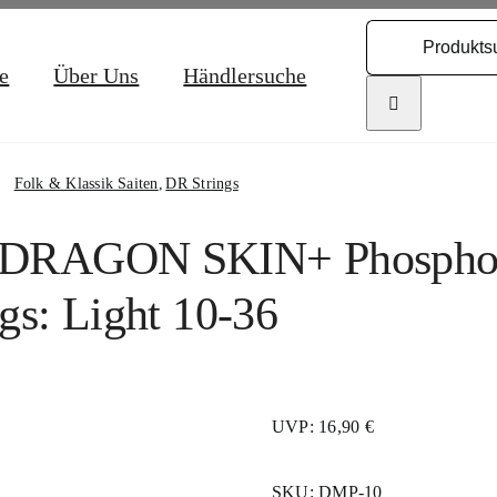
Search
for:
e
Über Uns
Händlersuche
Folk & Klassik Saiten
DR Strings
 DRAGON SKIN+ Phosphor
ngs: Light 10-36
UVP: 16,90 €
SKU:
DMP-10