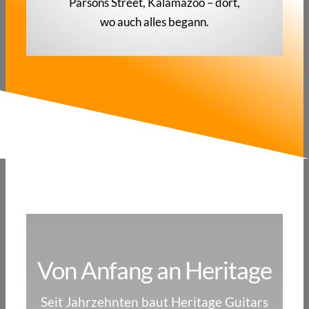
Parsons Street, Kalamazoo – dort,
wo auch alles begann.
Von Anfang an Heritage
Seit Jahrzehnten baut Heritage Guitars