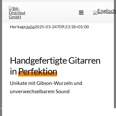
Skip
to
Toggle
content
Navigation
Marken
Heritage
Julia
2025-03-24T09:23:18+01:00
Produkte
Händlersuche
Handgefertigte Gitarren
Über Uns
in
Perfektion
B2B Login
Unikate mit Gibson-Wurzeln und
unverwechselbarem Sound