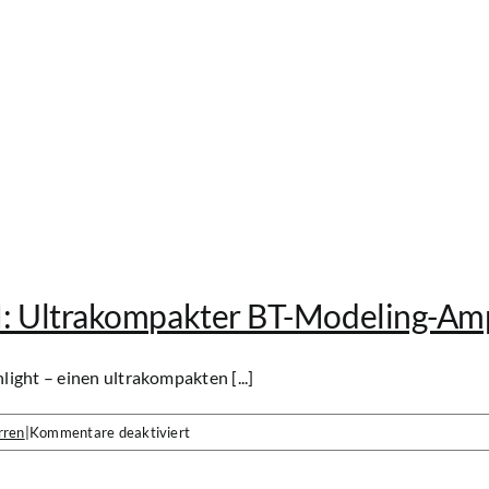
I: Ultrakompakter BT-Modeling-Am
ight – einen ultrakompakten [...]
für
rren
|
Kommentare deaktiviert
Hotone
präsentiert