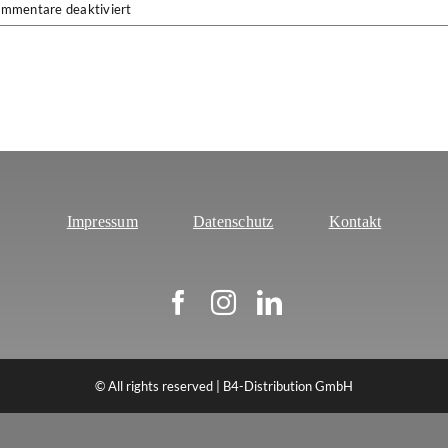
für
mmentare deaktiviert
Neue
Serie
von
DR
Strings:
Dragon
Skin+
Impressum
Datenschutz
Kontakt
© All rights reserved | B4-Distribution GmbH