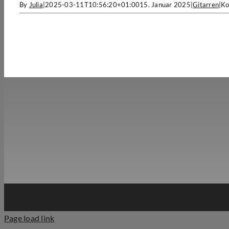
By
Julia
|
2025-03-11T10:56:20+01:00
15. Januar 2025
|
Gitarren
|
Ko
Page load link