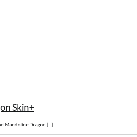
PULZE
MINI:
Ultrakompakter
BT-
Modeling-
Amp
gon Skin+
nd Mandoline Dragon [...]