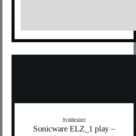
VibesConnect und neues
Betriebssystem für den
Mayer EMI Vibes MD850
Synthesizer
Sonicware ELZ_1 play –