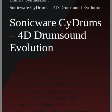
Home
Synthesizer
Sonicware CyDrums – 4D Drumsound Evolution
Sonicware CyDrums
– 4D Drumsound
Evolution
[fusion_slider hover_type="none"
hide_on_mobile="small-visibility,medium-
visibility,large-visibility" width="100%" height="100%"
class="fusion-has-margin"][fusion_slide
featured_slider="yes" type="image" link=""
linktarget="_self" lightbox="no"
image_id="0|full"]https://b4-distribution.com/wp-