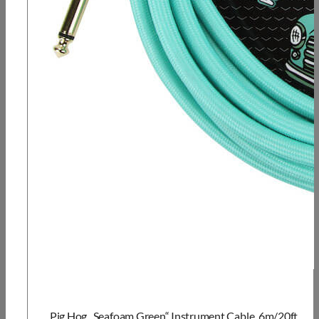
Pig Hog „Seafoam Green“ Instrument Cable, 6m/20ft