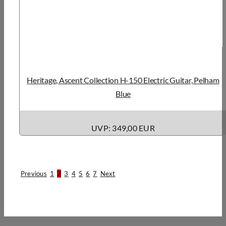
Heritage, Ascent Collection H-150 Electric Guitar, Pelham
Blue
UVP: 349,00 EUR
Previous
1
2
3
4
5
6
7
Next