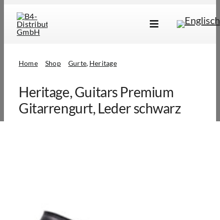
Skip
to
Toggle
content
Navigation
Marken
Home
Shop
Gurte
Heritage
Produkte
Heritage, Guitars Premium
Händlersuche
Gitarrengurt, Leder schwarz
Über Uns
B2B Login