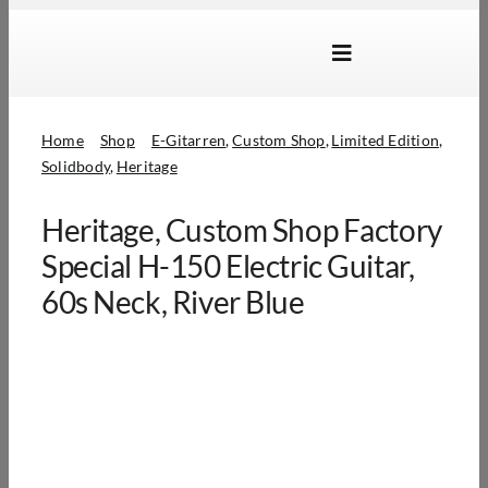
Skip
to
Toggle
content
Navigation
Marken
Home
Shop
E-Gitarren
Custom Shop
Limited Edition
Produkte
Solidbody
Heritage
Händlersuche
Heritage, Custom Shop Factory
Über Uns
Special H-150 Electric Guitar,
60s Neck, River Blue
B2B Login